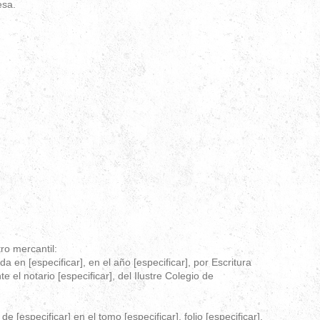
esa.
tro mercantil:
ida en [especificar], en el año [especificar], por Escritura
e el notario [especificar], del Ilustre Colegio de
de [especificar] en el tomo [especificar], folio [especificar],